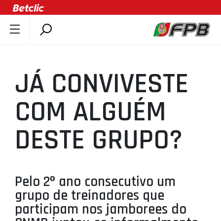
SOBRE A FPB
DOCUMENTOS
JÁ CONVIVESTE
ÚLTIMAS
COMPETIÇÕES
COM ALGUÉM
ASSOCIAÇÕES
DESTE GRUPO?
CLUBES
AGENTES
AGENDA
Pelo 2º ano consecutivo um
SELEÇÕES
grupo de treinadores que
MINIBASQUETE
participam nos jamborees do
ÁREA TÉCNICA