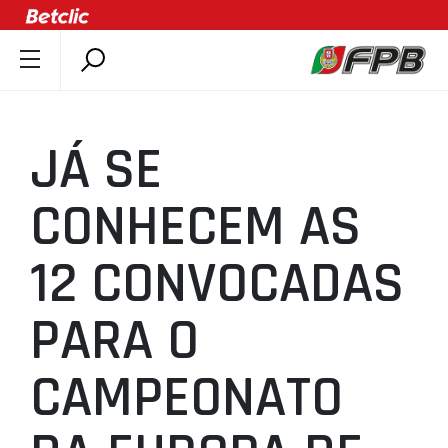
SOBRE A FPB
DOCUMENTOS
JÁ SE
ÚLTIMAS
COMPETIÇÕES
CONHECEM AS
ASSOCIAÇÕES
12 CONVOCADAS
CLUBES
AGENTES
PARA O
AGENDA
SELEÇÕES
CAMPEONATO
MINIBASQUETE
ÁREA TÉCNICA