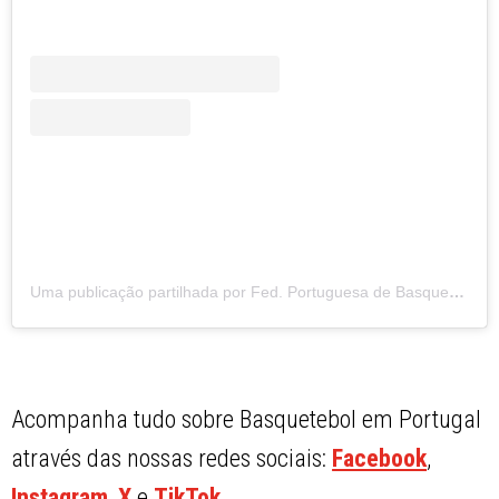
Uma publicação partilhada por Fed. Portuguesa de Basquetebol (@fpbasquetebol)
Acompanha tudo sobre Basquetebol em Portugal
através das nossas redes sociais:
Facebook
,
Instagram
,
X
e
TikTok
.