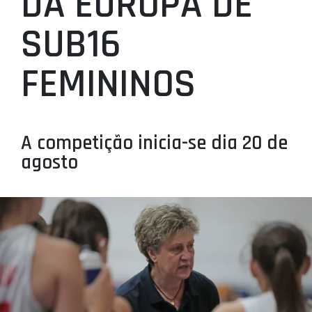
DA EUROPA DE
PROJETOS
SUB16
LIGA BETCLIC MASCULINA
FEMININOS
LIGA BETCLIC FEMININA
A competição inicia-se dia 20 de
agosto