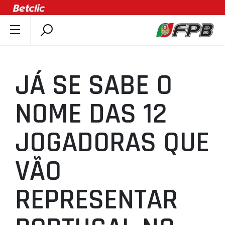
SOBRE A FPB
DOCUMENTOS
JÁ SE SABE O
ÚLTIMAS
COMPETIÇÕES
NOME DAS 12
ASSOCIAÇÕES
JOGADORAS QUE
CLUBES
AGENTES
VÃO
AGENDA
SELEÇÕES
REPRESENTAR
MINIBASQUETE
ÁREA TÉCNICA