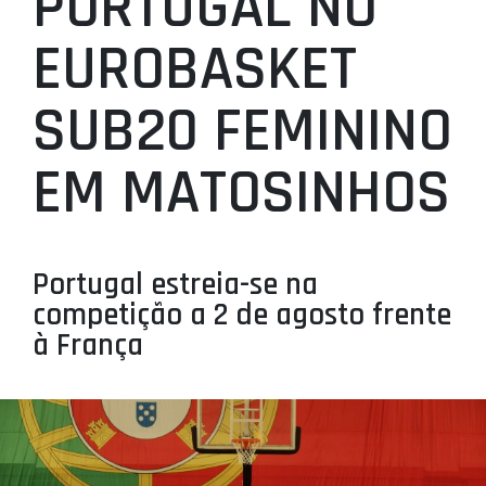
PORTUGAL NO
PROJETOS
EUROBASKET
LIGA BETCLIC MASCULINA
SUB20 FEMININO
LIGA BETCLIC FEMININA
EM MATOSINHOS
Portugal estreia-se na
competição a 2 de agosto frente
à França