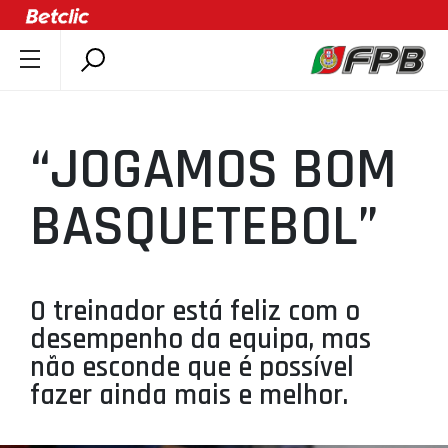
SOBRE A FPB
DOCUMENTOS
“JOGAMOS BOM
ÚLTIMAS
COMPETIÇÕES
BASQUETEBOL”
ASSOCIAÇÕES
CLUBES
AGENTES
O treinador está feliz com o
desempenho da equipa, mas
AGENDA
não esconde que é possível
SELEÇÕES
fazer ainda mais e melhor.
MINIBASQUETE
ÁREA TÉCNICA