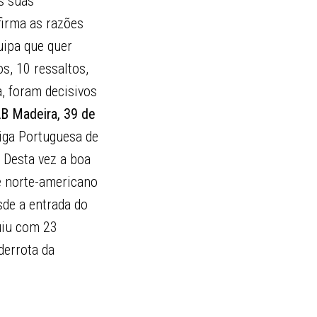
s suas
firma as razões
uipa que quer
s, 10 ressaltos,
a, foram decisivos
AB Madeira, 39 de
iga Portuguesa de
o
Desta vez a boa
e norte-americano
de a entrada do
uiu com 23
derrota da