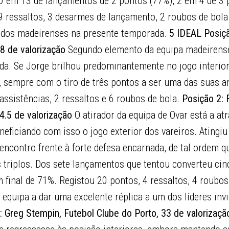
0 em 13 de lançamentos de 2 pontos (77%), 2 em 4 de 3 
 ressaltos, 3 desarmes de lançamento, 2 roubos de bola 
 dos madeirenses na presente temporada.
5 IDEAL
Posiçã
8 de valorização
Segundo elemento da equipa madeirense
ada. Se Jorge brilhou predominantemente no jogo interior
, sempre com o tiro de três pontos a ser uma das suas a
assistências, 2 ressaltos e 6 roubos de bola.
Posição 2:
4.5 de valorização
O atirador da equipa de Ovar está a a
ficiando com isso o jogo exterior dos vareiros. Atingiu 
encontro frente à forte defesa encarnada, de tal ordem qu
 triplos. Dos sete lançamentos que tentou converteu cin
 final de 71%. Registou 20 pontos, 4 ressaltos, 4 roubos
 equipa a dar uma excelente réplica a um dos líderes inv
: Greg Stempin, Futebol Clube do Porto, 33 de valorizaçã