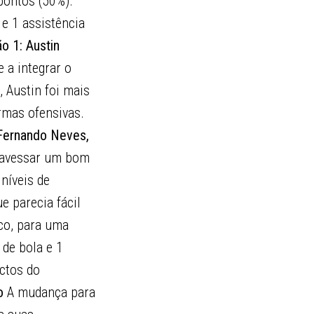
pontos (50%).
e 1 assistência
o 1: Austin
 a integrar o
, Austin foi mais
rmas ofensivas.
 Fernando Neves,
travessar um bom
níveis de
e parecia fácil
co, para uma
 de bola e 1
ictos do
o
A mudança para