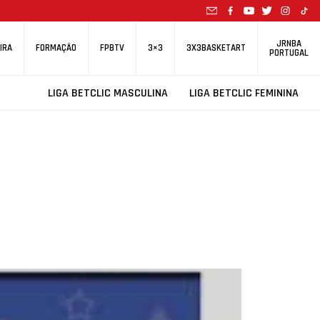
JRNBA
IRA
FORMAÇÃO
FPBTV
3×3
3X3BASKETART
PORTUGAL
LIGA BETCLIC MASCULINA
LIGA BETCLIC FEMININA