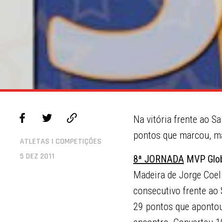
Na vitória frente ao S
pontos que marcou, ma
ATLETAS | COMPETIÇÕES
5 DEZ 2011
8ª JORNADA
MVP Glob
Madeira de Jorge Coelh
consecutivo frente ao 
29 pontos que apontou