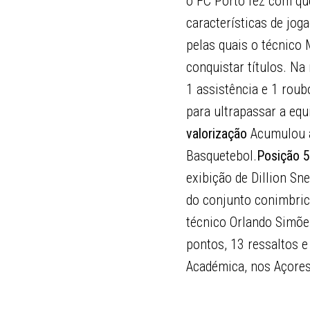
o FC Porto fez com qu
características de jog
pelas quais o técnico
conquistar títulos. Na
1 assistência e 1 roub
para ultrapassar a equ
valorização
Acumulou a
Basquetebol.
Posição 5
exibição de Dillion S
do conjunto conimbric
técnico Orlando Simõ
pontos, 13 ressaltos e
Académica, nos Açores,