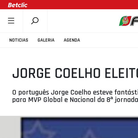
SOBRE A FPB
NOTICIAS
GALERIA
AGENDA
DOCUMENTOS
ÚLTIMAS
JORGE COELHO ELEI
COMPETIÇÕES
ASSOCIAÇÕES
CLUBES
O português Jorge Coelho esteve fantásti
para MVP Global e Nacional da 8ª jornad
AGENTES
AGENDA
SELEÇÕES
MINIBASQUETE