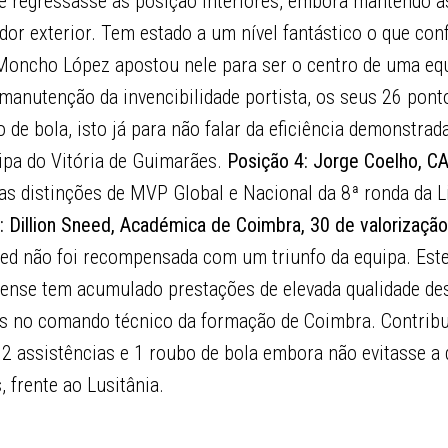
e regressasse às posição interiores, embora mantendo a
ador exterior. Tem estado a um nível fantástico o que con
 Moncho López apostou nele para ser o centro de uma eq
 manutenção da invencibilidade portista, os seus 26 ponto
o de bola, isto já para não falar da eficiência demonstrad
ipa do Vitória de Guimarães.
Posição 4: Jorge Coelho, C
s distinções de MVP Global e Nacional da 8ª ronda da L
: Dillion Sneed, Académica de Coimbra, 30 de valorizaçã
need não foi recompensada com um triunfo da equipa. Est
ense tem acumulado prestações de elevada qualidade des
es no comando técnico da formação de Coimbra. Contrib
 2 assistências e 1 roubo de bola embora não evitasse a 
 frente ao Lusitânia.