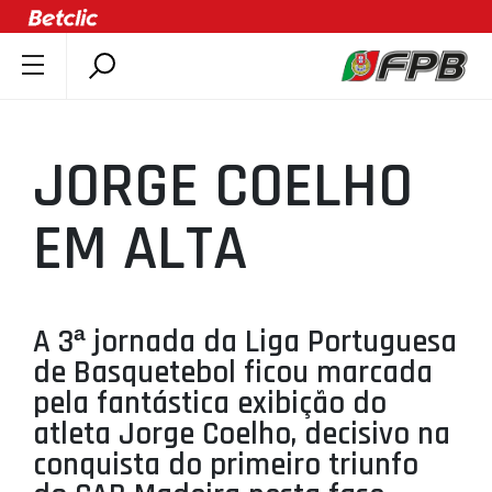
SOBRE A FPB
DOCUMENTOS
JORGE COELHO
ÚLTIMAS
COMPETIÇÕES
EM ALTA
ASSOCIAÇÕES
CLUBES
AGENTES
A 3ª jornada da Liga Portuguesa
de Basquetebol ficou marcada
AGENDA
pela fantástica exibição do
SELEÇÕES
atleta Jorge Coelho, decisivo na
MINIBASQUETE
conquista do primeiro triunfo
ÁREA TÉCNICA