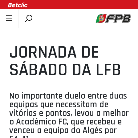
SOBRE A FPB
DOCUMENTOS
JORNADA DE
ÚLTIMAS
COMPETIÇÕES
SÁBADO DA LFB
ASSOCIAÇÕES
CLUBES
AGENTES
No importante duelo entre duas
equipas que necessitam de
AGENDA
vitórias e pontos, levou a melhor
SELEÇÕES
o Académico FC, que recebeu e
MINIBASQUETE
venceu a equipa do Algés por
ÁREA TÉCNICA