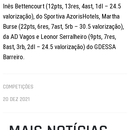
Inês Bettencourt
(12pts, 13res, 4ast, 1dl – 24.5
valorização), do
Sportiva AzorisHotels
,
Martha
Burse
(22pts, 6res, 7ast, 5rb – 30.5 valorização),
da
AD Vagos
e
Leonor Serralheiro
(9pts, 7res,
8ast, 3rb, 2dl – 24.5 valorização) do
GDESSA
Barreiro
.
COMPETIÇÕES
20 DEZ 2021