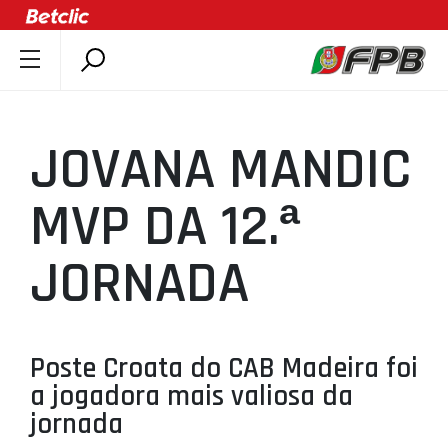
SOBRE A FPB
DOCUMENTOS
JOVANA MANDIC
ÚLTIMAS
COMPETIÇÕES
MVP DA 12.ª
ASSOCIAÇÕES
JORNADA
CLUBES
AGENTES
AGENDA
Poste Croata do CAB Madeira foi
SELEÇÕES
a jogadora mais valiosa da
MINIBASQUETE
jornada
ÁREA TÉCNICA