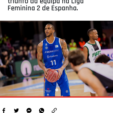
triunfo da equipa na Liga
PROJETOS
Feminina 2 de Espanha.
LIGA BETCLIC MASCULINA
LIGA BETCLIC FEMININA