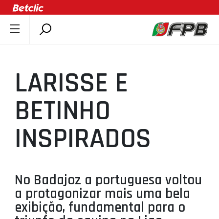
SOBRE A FPB
DOCUMENTOS
LARISSE E
ÚLTIMAS
COMPETIÇÕES
BETINHO
ASSOCIAÇÕES
INSPIRADOS
CLUBES
AGENTES
AGENDA
No Badajoz a portuguesa voltou
SELEÇÕES
a protagonizar mais uma bela
MINIBASQUETE
exibição, fundamental para o
ÁREA TÉCNICA