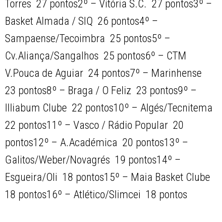
Torres  27 pontos2º – Vitória S.C.  27 pontos3º –
Basket Almada / SIQ  26 pontos4º –
Sampaense/Tecoimbra  25 pontos5º –
Cv.Aliança/Sangalhos  25 pontos6º – CTM
V.Pouca de Aguiar  24 pontos7º – Marinhense 
23 pontos8º – Braga / O Feliz  23 pontos9º –
Illiabum Clube  22 pontos10º – Algés/Tecnitema 
22 pontos11º – Vasco / Rádio Popular  20
pontos12º – A.Académica  20 pontos13º –
Galitos/Weber/Novagrés  19 pontos14º –
Esgueira/Oli  18 pontos15º – Maia Basket Clube 
18 pontos16º – Atlético/Slimcei  18 pontos