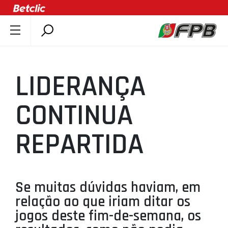
SOBRE A FPB
DOCUMENTOS
LIDERANÇA
ÚLTIMAS
COMPETIÇÕES
CONTINUA
ASSOCIAÇÕES
REPARTIDA
CLUBES
AGENTES
AGENDA
Se muitas dúvidas haviam, em
SELEÇÕES
relação ao que iriam ditar os
MINIBASQUETE
jogos deste fim-de-semana, os
ÁREA TÉCNICA