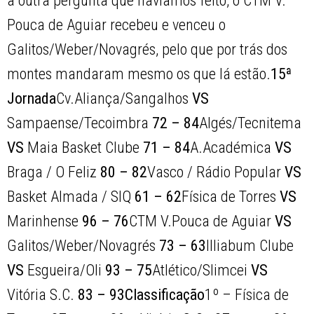
a outra pergunta que havíamos feito, o CTM V.
Pouca de Aguiar recebeu e venceu o
Galitos/Weber/Novagrés, pelo que por trás dos
montes mandaram mesmo os que lá estão.
15ª
Jornada
Cv.Aliança/Sangalhos
VS
Sampaense/Tecoimbra
72 – 84
Algés/Tecnitema
VS
Maia Basket Clube
71 – 84
A.Académica
VS
Braga / O Feliz
80 – 82
Vasco / Rádio Popular
VS
Basket Almada / SIQ
61 – 62
Física de Torres
VS
Marinhense
96 – 76
CTM V.Pouca de Aguiar
VS
Galitos/Weber/Novagrés
73 – 63
Illiabum Clube
VS
Esgueira/Oli
93 – 75
Atlético/Slimcei
VS
Vitória S.C.
83 – 93
Classificação
1º – Física de