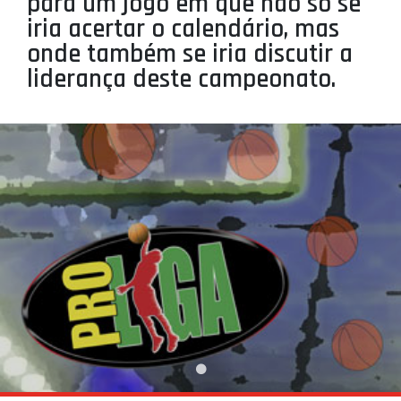
para um jogo em que não só se
PROJETOS
iria acertar o calendário, mas
onde também se iria discutir a
LIGA BETCLIC MASCULINA
liderança deste campeonato.
LIGA BETCLIC FEMININA