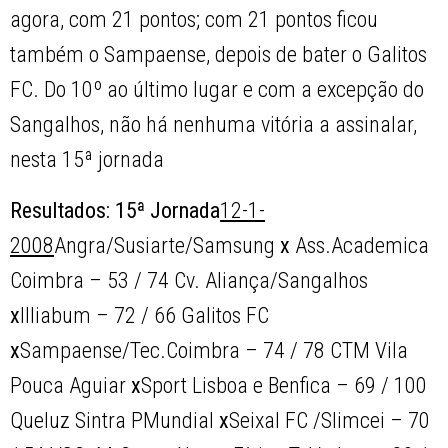
agora, com 21 pontos; com 21 pontos ficou
também o Sampaense, depois de bater o Galitos
FC. Do 10º ao último lugar e com a excepção do
Sangalhos, não há nenhuma vitória a assinalar,
nesta 15ª jornada
Resultados: 15ª Jornada
12-1-
2008
Angra/Susiarte/Samsung
x
Ass.Academica
Coimbra – 53 / 74 Cv. Aliança/Sangalhos
x
Illiabum – 72 / 66 Galitos FC
x
Sampaense/Tec.Coimbra – 74 / 78 CTM Vila
Pouca Aguiar
x
Sport Lisboa e Benfica – 69 / 100
Queluz Sintra PMundial
x
Seixal FC /Slimcei – 70