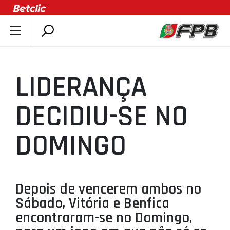
SOBRE A FPB
DOCUMENTOS
LIDERANÇA
ÚLTIMAS
COMPETIÇÕES
DECIDIU-SE NO
ASSOCIAÇÕES
DOMINGO
CLUBES
AGENTES
AGENDA
Depois de vencerem ambos no
SELEÇÕES
Sábado, Vitória e Benfica
MINIBASQUETE
encontraram-se no Domingo,
ÁREA TÉCNICA