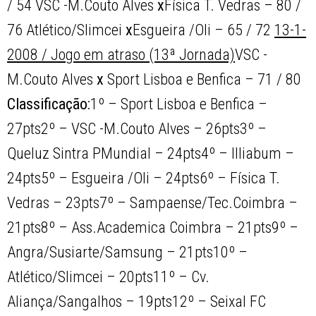
/ 54 VSC -M.Couto Alves
x
Física T. Vedras – 80 /
76 Atlético/Slimcei
x
Esgueira /Oli – 65 / 72
13-1-
2008 / Jogo em atraso (13ª Jornada)
VSC -
M.Couto Alves
x
Sport Lisboa e Benfica – 71 / 80
Classificação:
1º – Sport Lisboa e Benfica –
27pts2º – VSC -M.Couto Alves – 26pts3º –
Queluz Sintra PMundial – 24pts4º – Illiabum –
24pts5º – Esgueira /Oli – 24pts6º – Física T.
Vedras – 23pts7º – Sampaense/Tec.Coimbra –
21pts8º – Ass.Academica Coimbra – 21pts9º –
Angra/Susiarte/Samsung – 21pts10º –
Atlético/Slimcei – 20pts11º – Cv.
Aliança/Sangalhos – 19pts12º – Seixal FC