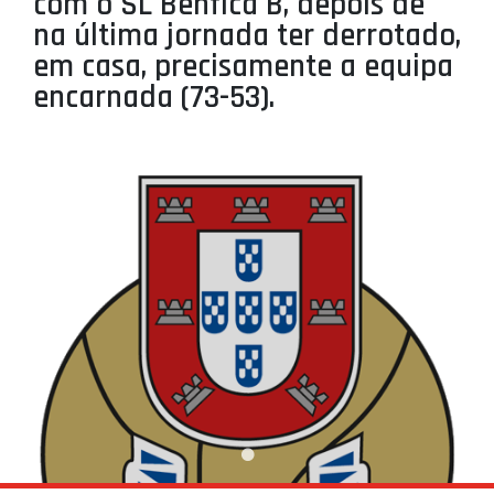
com o SL Benfica B, depois de
PROJETOS
na última jornada ter derrotado,
em casa, precisamente a equipa
LIGA BETCLIC MASCULINA
encarnada (73-53).
LIGA BETCLIC FEMININA