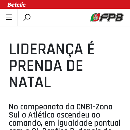
SOBRE A FPB
DOCUMENTOS
LIDERANÇA É
ÚLTIMAS
COMPETIÇÕES
PRENDA DE
ASSOCIAÇÕES
NATAL
CLUBES
AGENTES
AGENDA
No campeonato da CNB1-Zona
SELEÇÕES
Sul o Atlético ascendeu ao
MINIBASQUETE
comando, em igualdade pontual
ÁREA TÉCNICA