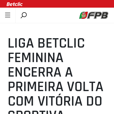
SOBRE A FPB
DOCUMENTOS
LIGA BETCLIC
ÚLTIMAS
COMPETIÇÕES
FEMININA
ASSOCIAÇÕES
ENCERRA A
CLUBES
AGENTES
PRIMEIRA VOLTA
AGENDA
SELEÇÕES
COM VITÓRIA DO
MINIBASQUETE
ÁREA TÉCNICA