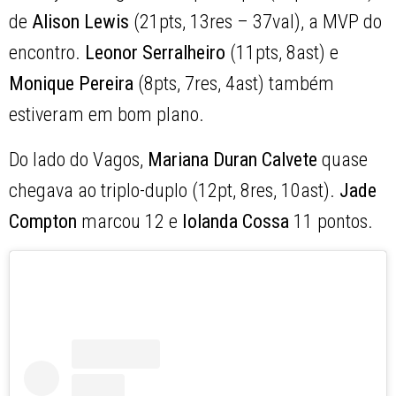
de
Alison
Lewis
(21pts, 13res – 37val), a MVP do
encontro.
Leonor Serralheiro
(11pts, 8ast) e
Monique Pereira
(8pts, 7res, 4ast) também
estiveram em bom plano.
Do lado do Vagos,
Mariana Duran Calvete
quase
chegava ao triplo-duplo (12pt, 8res, 10ast).
Jade
Compton
marcou 12 e
Iolanda
Cossa
11 pontos.