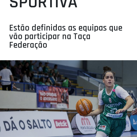
SPORTIVA
PROJETOS
LIGA BETCLIC MASCULINA
Estão definidas as equipas que
LIGA BETCLIC FEMININA
vão participar na Taça
Federação