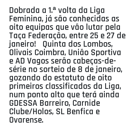
PROJETOS
Dobrada a 1.ª volta da Liga
Feminina, já são conhecidas as
LIGA BETCLIC MASCULINA
oito equipas que vão lutar pela
LIGA BETCLIC FEMININA
Taça Federação, entre 25 e 27 de
janeiro! Quinta dos Lombos,
Olivais Coimbra, União Sportiva
e AD Vagos serão cabeças-de-
série no sorteio de 8 de janeiro,
gozando do estatuto de oito
primeiros classificados da Liga,
num ponto alto que terá ainda
GDESSA Barreiro, Carnide
Clube/Holos, SL Benfica e
Ovarense.