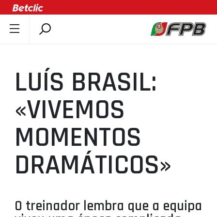
SOBRE A FPB
DOCUMENTOS
LUÍS BRASIL:
ÚLTIMAS
COMPETIÇÕES
«VIVEMOS
ASSOCIAÇÕES
MOMENTOS
CLUBES
AGENTES
DRAMÁTICOS»
AGENDA
SELEÇÕES
MINIBASQUETE
O treinador lembra que a equipa
ÁREA TÉCNICA