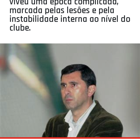
viveu uma época complicada,
PROJETOS
marcada pelas lesões e pela
instabilidade interna ao nível do
LIGA BETCLIC MASCULINA
clube.
LIGA BETCLIC FEMININA