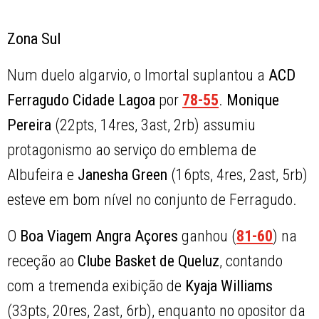
Zona Sul
Num duelo algarvio, o Imortal suplantou a
ACD
Ferragudo Cidade Lagoa
por
78-55
.
Monique
Pereira
(22pts, 14res, 3ast, 2rb) assumiu
protagonismo ao serviço do emblema de
Albufeira e
Janesha Green
(16pts, 4res, 2ast, 5rb)
esteve em bom nível no conjunto de Ferragudo.
O
Boa Viagem Angra Açores
ganhou (
81-60
) na
receção ao
Clube Basket de Queluz
, contando
com a tremenda exibição de
Kyaja Williams
(33pts, 20res, 2ast, 6rb), enquanto no opositor da