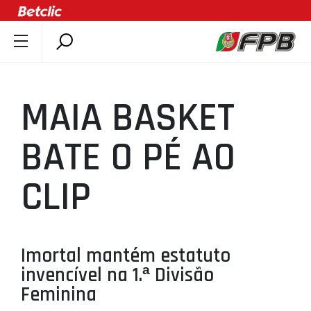
SOBRE A FPB
DOCUMENTOS
MAIA BASKET
ÚLTIMAS
COMPETIÇÕES
BATE O PÉ AO
ASSOCIAÇÕES
CLIP
CLUBES
AGENTES
AGENDA
Imortal mantém estatuto
SELEÇÕES
invencível na 1.ª Divisão
MINIBASQUETE
Feminina
ÁREA TÉCNICA