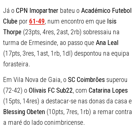
Já o
CPN Imopartner
bateu o
Académico Futebol
Clube
por
61-49
, num encontro em que
Isis
Thorpe
(23pts, 4res, 2ast, 2rb) sobressaiu na
turma de Ermesinde, ao passo que
Ana Leal
(17pts, 3res, 1ast, 1rb, 1dl) despontou na equipa
forasteira.
Em Vila Nova de Gaia, o
SC Coimbrões
superou
(72-42) o
Olivais FC Sub22
, com
Catarina Lopes
(15pts, 14res) a destacar-se nas donas da casa e
Blessing Obeten
(10pts, 7res, 1rb) a remar contra
a maré do lado conimbricense.