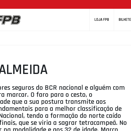
LOJA FPB
BILHETE
 ALMEIDA
lores seguros do BCR nacional e alguém com
 marcar. O faro para o cesto, o
dade que a sua postura transmite aos
damentais para a melhor classificação de
cional, tendo a formação do norte caído
nais, que se viria a sagrar tetracampeã. No
ar na modalidade e aos 32 de idade, Marco