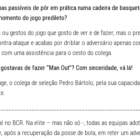
has passíveis de pôr em prática numa cadeira de basquete
momento do jogo predileto?
ou gestos do jogo que gosto de ver e de fazer, mas o pre
ntra-ataque e acabas por driblar o adversário apenas 
o com uma assistência para o cesto do colega.
 gostavas de fazer “Man Out”? Com sinceridade, vá lá!
nge, o colega de seleção Pedro Bártolo, pela sua capacida
te.
__________________________________________________
l no BCR. Na elite – mas não só -, todas as equipas ado
te, após a recuperação da posse de bola, em reter um ad