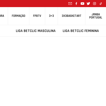
JRNBA
IRA
FORMAÇÃO
FPBTV
3×3
3X3BASKETART
PORTUGAL
LIGA BETCLIC MASCULINA
LIGA BETCLIC FEMININA