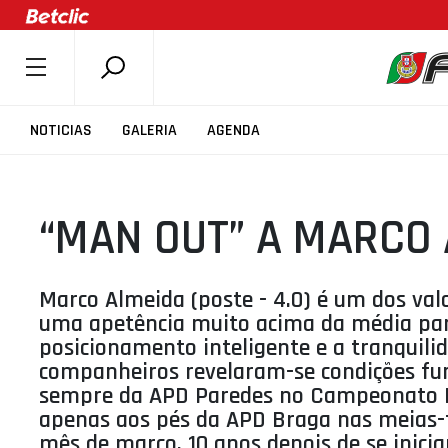
SOBRE A FPB
NOTICIAS
GALERIA
AGENDA
DOCUMENTOS
ÚLTIMAS
“MAN OUT” A MARCO
COMPETIÇÕES
ASSOCIAÇÕES
CLUBES
Marco Almeida (poste - 4.0) é um dos va
uma apetência muito acima da média para
AGENTES
posicionamento inteligente e a tranquili
AGENDA
companheiros revelaram-se condições fun
sempre da APD Paredes no Campeonato Na
SELEÇÕES
apenas aos pés da APD Braga nas meias-fi
MINIBASQUETE
mês de março, 10 anos depois de se inici