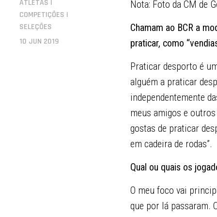
ATLETAS |
Nota: Foto da CM de 
COMPETIÇÕES |
SELEÇÕES
Chamam ao BCR a modal
10 JUN 2019
praticar, como “vendi
Praticar desporto é u
alguém a praticar despo
independentemente das
meus amigos e outros 
gostas de praticar des
em cadeira de rodas”.
Qual ou quais os jogad
O meu foco vai princi
que por lá passaram. 