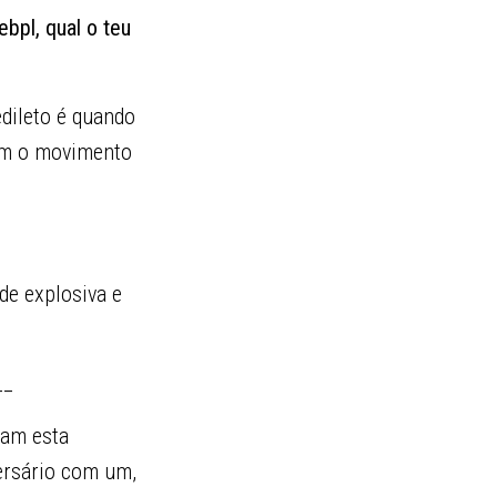
bpl, qual o teu
dileto é quando
com o movimento
de explosiva e
__
tam esta
versário com um,