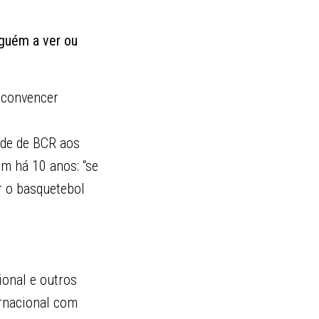
lguém a ver ou
 convencer
ade de BCR aos
m há 10 anos: “se
r o basquetebol
onal e outros
ernacional com