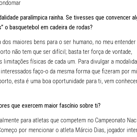
Gondomar
idade paralímpica rainha. Se tivesses que convencer a
as” o basquetebol em cadeira de rodas?
m dos maiores bens para o ser humano, no meu entender
rto não tem que ser difícil; basta ter força de vontade,
 limitações físicas de cada um. Para divulgar a modalid
interessados faço-o da mesma forma que fizeram por mi
porto, esta é uma boa oportunidade para ti, vem conhece
ores que exercem maior fascínio sobre ti?
palmente para atletas que competem no Campeonato Naci
Começo por mencionar o atleta Márcio Dias, jogador int