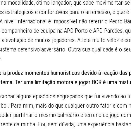
 na modalidade, ótimo lançador, que sabe movimentar-se
s estratégicos e confortáveis para o arremesso, e que é
 nível internacional é impossível não referir o Pedro Bár
-companheiro de equipa na APD Porto e APD Paredes, qu
a evolução de muitos jogadores. Atleta muito veloz e co
sistema defensivo adversário. Outra sua qualidade é o se
r.
tora produz momentos humorísticos devido à reação das
 tema. Ter uma limitação motora e jogar BCR é uma mistu
ncionar alguns episódios engraçados que fui vivendo ao 
ebol. Para mim, mais do que qualquer outro fator e com 
i poder partilhar o mesmo balneário e terreno de jogo c
ferente da minha. Foi, sem dúvida, uma experiência basta