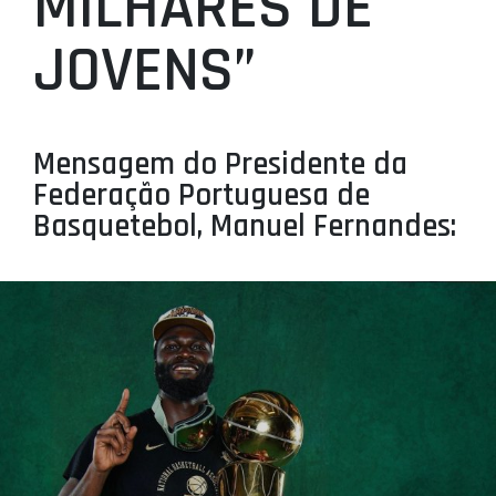
MILHARES DE
PROJETOS
JOVENS”
LIGA BETCLIC MASCULINA
LIGA BETCLIC FEMININA
Mensagem do Presidente da
Federação Portuguesa de
Basquetebol, Manuel Fernandes: