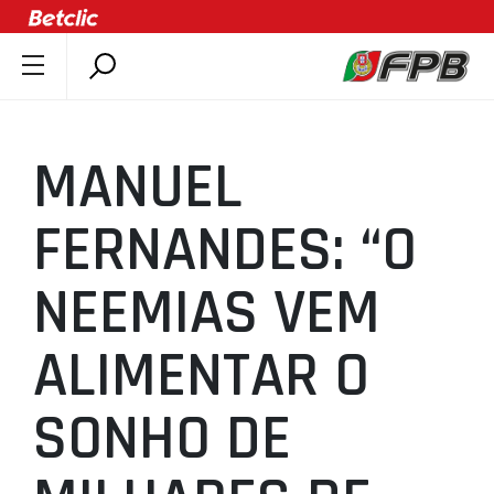
SOBRE A FPB
DOCUMENTOS
MANUEL
ÚLTIMAS
COMPETIÇÕES
FERNANDES: “O
ASSOCIAÇÕES
NEEMIAS VEM
CLUBES
AGENTES
ALIMENTAR O
AGENDA
SELEÇÕES
SONHO DE
MINIBASQUETE
ÁREA TÉCNICA