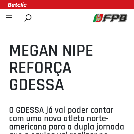
SOBRE A FPB
DOCUMENTOS
MEGAN NIPE
ÚLTIMAS
COMPETIÇÕES
REFORÇA
ASSOCIAÇÕES
GDESSA
CLUBES
AGENTES
AGENDA
O GDESSA já vai poder contar
SELEÇÕES
com uma nova atleta norte-
MINIBASQUETE
americana para a dupla jornada
ÁREA TÉCNICA