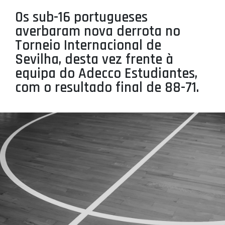
PROJETOS
Os sub-16 portugueses
averbaram nova derrota no
LIGA BETCLIC MASCULINA
Torneio Internacional de
LIGA BETCLIC FEMININA
Sevilha, desta vez frente à
equipa do Adecco Estudiantes,
com o resultado final de 88-71.