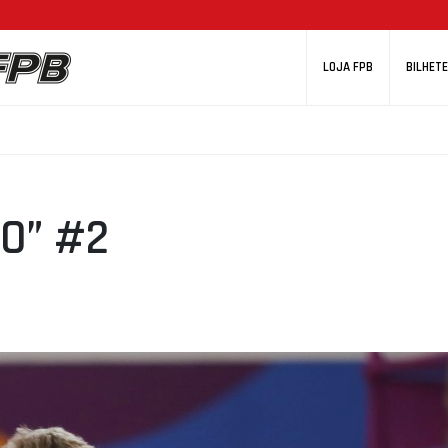
LOJA FPB
BILHETE
O” #2