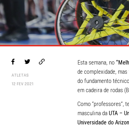
Esta semana, no
“Melh
de complexidade, mas f
ATLETAS
do fundamento técnico
12 FEV 2021
em cadeira de rodas (
Como “professores”, 
masculina da
UTA – Un
Universidade do Arizo