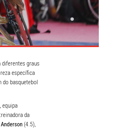
m diferentes graus
reza específica
m do basquetebol
, equipa
 treinadora da
k Anderson
(4.5),