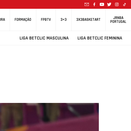
JRNBA
IRA
FORMAÇÃO
FPBTV
3×3
3X3BASKETART
PORTUGAL
LIGA BETCLIC MASCULINA
LIGA BETCLIC FEMININA