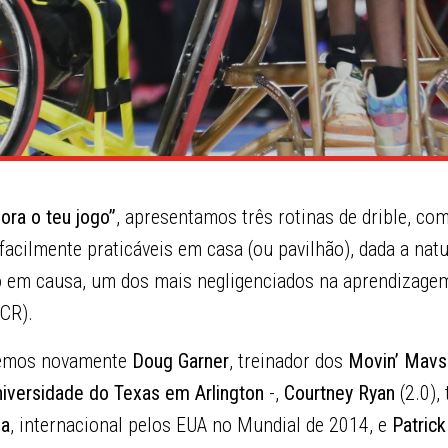
ora o teu jogo”
, apresentamos três rotinas de drible, co
acilmente praticáveis em casa (ou pavilhão), dada a natu
 em causa, um dos mais negligenciados na aprendizage
BCR).
temos novamente
Doug Garner
, treinador dos
Movin’ Mavs
iversidade do Texas em Arlington
-,
Courtney Ryan
(2.0),
na
, internacional pelos EUA no Mundial de 2014, e
Patric