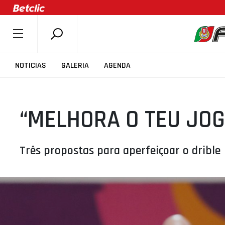
SOBRE A FPB
NOTICIAS
GALERIA
AGENDA
DOCUMENTOS
ÚLTIMAS
“MELHORA O TEU JOG
COMPETIÇÕES
ASSOCIAÇÕES
CLUBES
Três propostas para aperfeiçoar o drible
AGENTES
AGENDA
SELEÇÕES
MINIBASQUETE