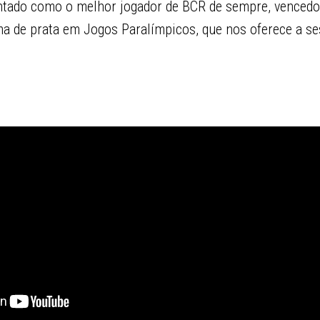
tado como o melhor jogador de BCR de sempre, vencedor
a de prata em Jogos Paralímpicos, que nos oferece a se