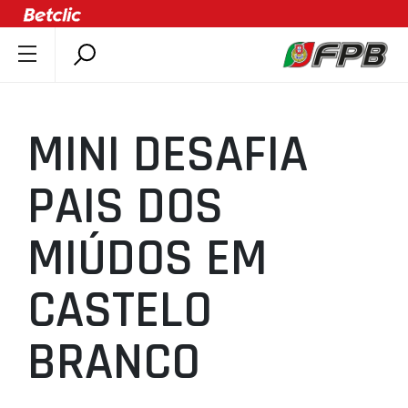
SOBRE A FPB
DOCUMENTOS
MINI DESAFIA
ÚLTIMAS
COMPETIÇÕES
PAIS DOS
ASSOCIAÇÕES
MIÚDOS EM
CLUBES
AGENTES
CASTELO
AGENDA
SELEÇÕES
BRANCO
MINIBASQUETE
ÁREA TÉCNICA