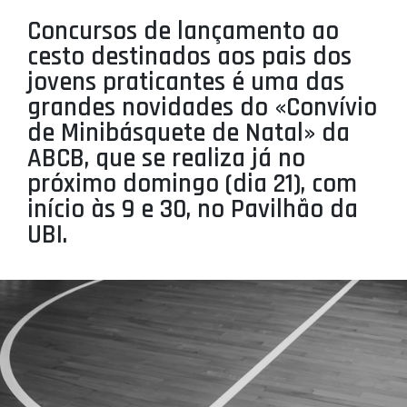
PROJETOS
Concursos de lançamento ao
cesto destinados aos pais dos
LIGA BETCLIC MASCULINA
jovens praticantes é uma das
LIGA BETCLIC FEMININA
grandes novidades do «Convívio
de Minibásquete de Natal» da
ABCB, que se realiza já no
próximo domingo (dia 21), com
início às 9 e 30, no Pavilhão da
UBI.