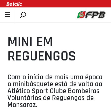
SOBRE A FPB
DOCUMENTOS
MINI EM
ÚLTIMAS
COMPETIÇÕES
REGUENGOS
ASSOCIAÇÕES
CLUBES
AGENTES
Com o início de mais uma época
o minibásquete está de volta ao
AGENDA
Atlético Sport Clube Bombeiros
SELEÇÕES
Voluntários de Reguengos de
MINIBASQUETE
Monsaraz.
ÁREA TÉCNICA