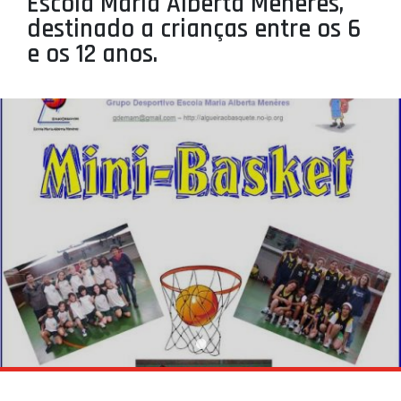
Escola Maria Alberta Méneres,
PROJETOS
destinado a crianças entre os 6
e os 12 anos.
LIGA BETCLIC MASCULINA
LIGA BETCLIC FEMININA