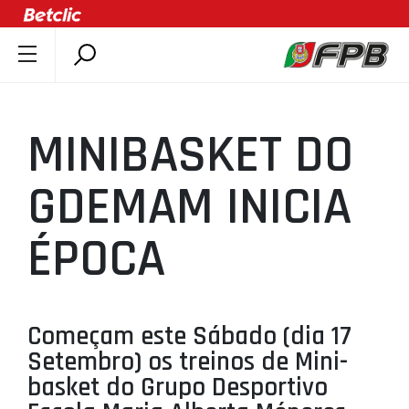
SOBRE A FPB
DOCUMENTOS
MINIBASKET DO
ÚLTIMAS
COMPETIÇÕES
GDEMAM INICIA
ASSOCIAÇÕES
ÉPOCA
CLUBES
AGENTES
AGENDA
Começam este Sábado (dia 17
SELEÇÕES
Setembro) os treinos de Mini-
MINIBASQUETE
basket do Grupo Desportivo
ÁREA TÉCNICA