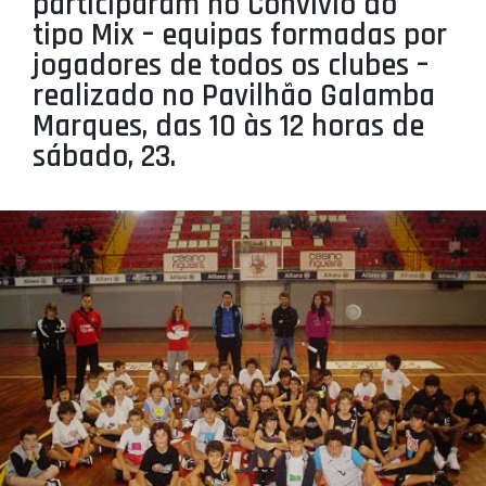
participaram no Convívio do
PROJETOS
tipo Mix – equipas formadas por
jogadores de todos os clubes –
LIGA BETCLIC MASCULINA
realizado no Pavilhão Galamba
LIGA BETCLIC FEMININA
Marques, das 10 às 12 horas de
sábado, 23.