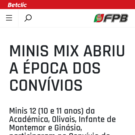
SOBRE A FPB
DOCUMENTOS
MINIS MIX ABRIU
ÚLTIMAS
COMPETIÇÕES
A ÉPOCA DOS
ASSOCIAÇÕES
CONVÍVIOS
CLUBES
AGENTES
AGENDA
Minis 12 (10 e 11 anos) da
SELEÇÕES
Académica, Olivais, Infante de
MINIBASQUETE
Montemor e Ginásio,
ÁREA TÉCNICA