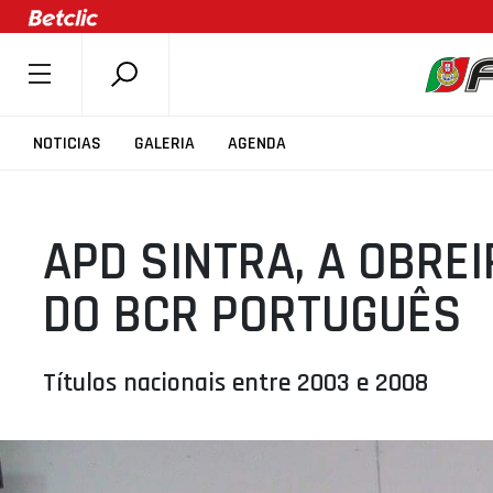
SOBRE A FPB
NOTICIAS
GALERIA
AGENDA
DOCUMENTOS
ÚLTIMAS
APD SINTRA, A OBREI
COMPETIÇÕES
ASSOCIAÇÕES
DO BCR PORTUGUÊS
CLUBES
AGENTES
Títulos nacionais entre 2003 e 2008
AGENDA
SELEÇÕES
MINIBASQUETE