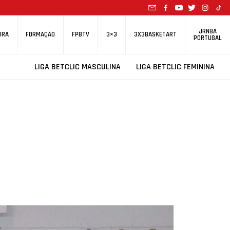
JRNBA
IRA
FORMAÇÃO
FPBTV
3×3
3X3BASKETART
PORTUGAL
LIGA BETCLIC MASCULINA
LIGA BETCLIC FEMININA