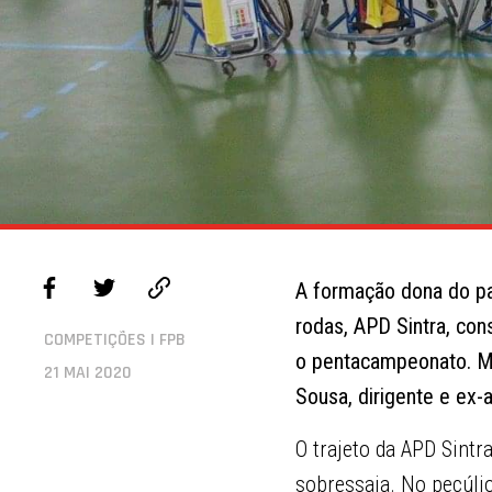
A formação dona do pa
rodas, APD Sintra, con
COMPETIÇÕES | FPB
o pentacampeonato. Maf
21 MAI 2020
Sousa, dirigente e ex-
O trajeto da APD Sint
sobressaia. No pecúli