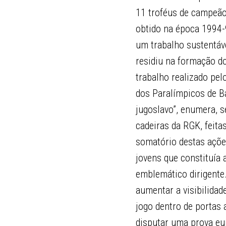
11 troféus de campeão 
obtido na época 1994-9
um trabalho sustentáve
residiu na formação do
trabalho realizado pel
dos Paralímpicos de B
jugoslavo”, enumera, s
cadeiras da RGK, feita
somatório destas açõe
jovens que constituía 
emblemático dirigente.
aumentar a visibilidad
jogo dentro de portas 
disputar uma prova eur