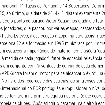
nacional, 11 Taças de Portugal e 14 Supertaças. Do prime
5, ao último, que data de 2014-15, distam exatamente 20
l, cujo ponto de partida Victor Sousa nos ajuda a situar. 
s jogadores, que passou por várias etapas, destacando-s
o Pedro Esteves, a deslocação a Espanha para assistir a
arcelona 92 e a formação em 1995 ministrada por um tr
em esquecer a importância do material, em alusão à “aqu
s à medida de cada jogador”, fator de especial relevância
s em conjunto com “a vontade de ganhar de cada elemen
a APD-Sintra foram o motor para se alcançar o êxito”, na
 No livro dos recordes e das estreias, os sintrenses con
e internacional do BCR português e impulsionar o nível d
ao se tornarem na primeira equipa nacional (e até agora 
opeia de clubes. “Após atingir o patamar mais alto à esc