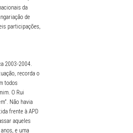
nacionais da
angariação de
eis participações,
ca 2003-2004.
tuação, recorda o
am todos
mim. O Rui
ém”. Não havia
tida frente à APD
assar aqueles
0 anos, e uma