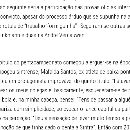
o seguinte seria a participação nas provas oficias inter
 convicto, apesar do processo árduo que se supunha na 
e rotula de “trabalho ‘formiguinha’”. Seguiram-se outras s
Brinkmann e duas na Andre Vergauwen.
apítulo do pentacampeonato começou a erguer-se na épo
 apogeu sintrense, Mafalda Santos, ex-atleta de baixa pon
eu em protagonista improvável do quinto título. “Estav
ear os meus colegas e, basicamente, esqueceram-se de 
bola e, na minha cabeça, pensei: “Tens de passar a algu
ariza com simplicidade, ao evocar o lance capital da par
go na perceção. “Deu a sensação de levar muito tempo a p
 noção de que tinha dado o penta a Sintra”. Então com 2