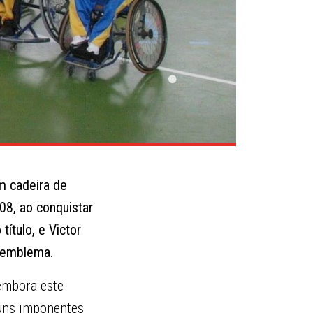
m cadeira de
08, ao conquistar
ítulo, e Victor
co emblema.
 embora este
 uns imponentes