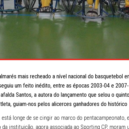
lmarés mais recheado a nível nacional do basquetebol e
seguiu um feito inédito, entre as épocas 2003-04 e 2007-
alda Santos, a autora do lançamento que selou o quinto t
atleta, guiam-nos pelos alicerces ganhadores do históri
ra está longe de se cingir ao marco do pentacampeonato,
o da instituição, agora associada ao Sporting CP, moram