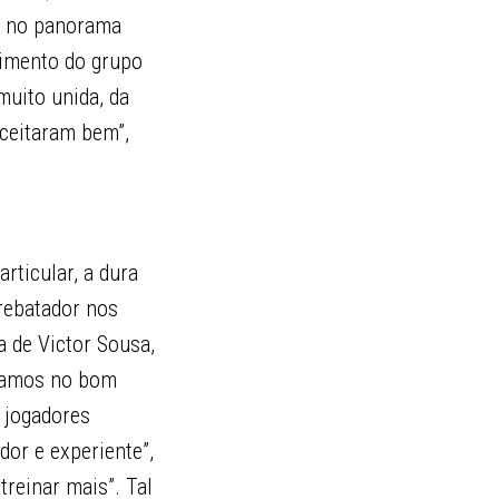
no no panorama
himento do grupo
muito unida, da
aceitaram bem”,
rticular, a dura
rebatador nos
 de Victor Sousa,
stamos no bom
 jogadores
dor e experiente”,
treinar mais”. Tal