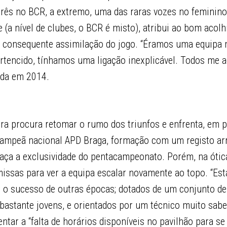
três no BCR, a extremo, uma das raras vozes no femini
 (a nível de clubes, o BCR é misto), atribui ao bom acol
 a consequente assimilação do jogo. “Éramos uma equipa 
ertencido, tínhamos uma ligação inexplicável. Todos me 
rada em 2014.
ra procura retomar o rumo dos triunfos e enfrenta, em pa
campeã nacional APD Braga, formação com um registo ar
aça a exclusividade do pentacampeonato. Porém, na ótica
missas para ver a equipa escalar novamente ao topo. “E
 o sucesso de outras épocas; dotados de um conjunto de
 bastante jovens, e orientados por um técnico muito sabe
ntar a “falta de horários disponíveis no pavilhão para se 