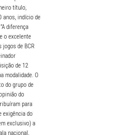
iro título,
 anos, indício de
“A diferença
e o excelente
os jogos de BCR
einador
isição de 12
 na modalidade. O
to do grupo de
 opinião do
tribuíram para
e exigência do
em exclusivo) a
ala nacional,