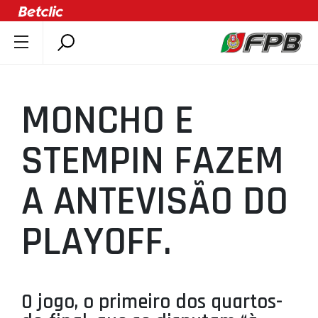
SOBRE A FPB
DOCUMENTOS
MONCHO E
ÚLTIMAS
COMPETIÇÕES
STEMPIN FAZEM
ASSOCIAÇÕES
A ANTEVISÃO DO
CLUBES
AGENTES
PLAYOFF.
AGENDA
SELEÇÕES
MINIBASQUETE
O jogo, o primeiro dos quartos-
ÁREA TÉCNICA