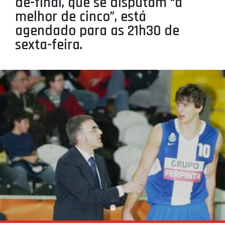
de-final, que se disputam “à
PROJETOS
melhor de cinco”, está
agendado para as 21h30 de
LIGA BETCLIC MASCULINA
sexta-feira.
LIGA BETCLIC FEMININA