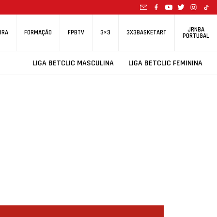
JRNBA
IRA
FORMAÇÃO
FPBTV
3×3
3X3BASKETART
PORTUGAL
LIGA BETCLIC MASCULINA
LIGA BETCLIC FEMININA