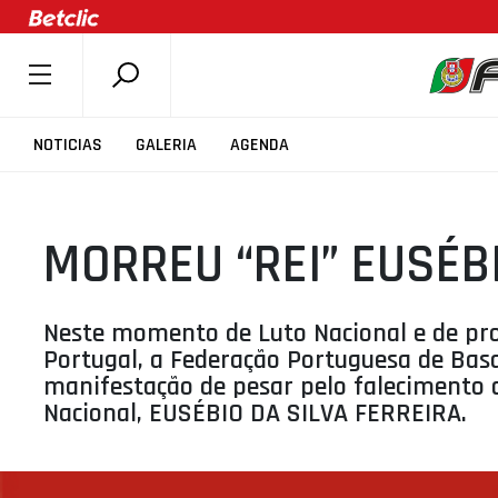
SOBRE A FPB
NOTICIAS
GALERIA
AGENDA
DOCUMENTOS
ÚLTIMAS
MORREU “REI” EUSÉB
COMPETIÇÕES
ASSOCIAÇÕES
CLUBES
Neste momento de Luto Nacional e de pro
Portugal, a Federação Portuguesa de Bas
AGENTES
manifestação de pesar pelo falecimento
AGENDA
Nacional, EUSÉBIO DA SILVA FERREIRA.
SELEÇÕES
MINIBASQUETE