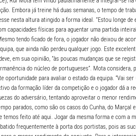
ce), Rui Mota tem vindo paulatinamente a integrar-se na
ição. Embora já treine há duas semanas, o tempo de trab
esse nesta altura atingido a forma ideal. ”Estou longe de
m capacidades físicas para aguentar uma partida inteira
.Mesmo tendo ficado de fora, o jogador não deixou de ac
uipa, que ainda não perdeu qualquer jogo. Este excelen
eve, em sua opinião, “às poucas mudanças que se regist
ermanência do núcleo de portugueses”. Mota considera, p
e oportunidade para avaliar o estado da equipa. “Vai se
ctivo da formação líder da competição e o jogador dá a re
uezas do adversário, tentando aproveitar o menor rendim
empo parados, como são os casos do Cunha, do Marçal e 
que temos feito até aqui. Jogar da mesma forma e com a 
 batido frequentemente à porta dos portistas, pois as su