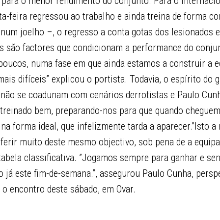
 para o menor rendimento do conjunto. Para o internaci
a-feira regressou ao trabalho e ainda treina de forma c
num joelho –, o regresso a conta gotas dos lesionados e
s são factores que condicionam a performance do conjun
 poucos, numa fase em que ainda estamos a construir a e
ais difíceis” explicou o portista. Todavia, o espírito do 
 não se coadunam com cenários derrotistas e Paulo Cun
treinado bem, preparando-nos para que quando chegue
 na forma ideal, que infelizmente tarda a aparecer.”Isto 
ferir muito deste mesmo objectivo, sob pena de a equipa
tabela classificativa. ”Jogamos sempre para ganhar e s
o já este fim-de-semana.”, assegurou Paulo Cunha, persp
o encontro deste sábado, em Ovar.