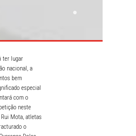
 ter lugar
ão nacional, a
entos bem
nificado especial
ontará com o
petição neste
Rui Mota, atletas
racturado o