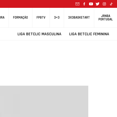
JRNBA
IRA
FORMAÇÃO
FPBTV
3×3
3X3BASKETART
PORTUGAL
LIGA BETCLIC MASCULINA
LIGA BETCLIC FEMININA