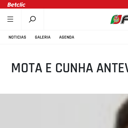
SOBRE A FPB
NOTICIAS
GALERIA
AGENDA
DOCUMENTOS
ÚLTIMAS
MOTA E CUNHA ANTE
COMPETIÇÕES
ASSOCIAÇÕES
CLUBES
AGENTES
AGENDA
SELEÇÕES
MINIBASQUETE