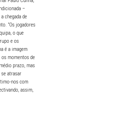
onal Paulo Cunha,
ondicionada –
 a chegada de
to. ”Os jogadores
quipa, o que
grupo e os
ha é a imagem
m os momentos de
a médio prazo, mas
 se atrasar
entimo-nos com
ectivando, assim,