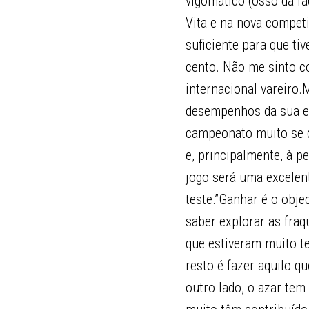
vigomático (osso da fa
Vita e na nova compet
suficiente para que tiv
cento. Não me sinto co
internacional vareiro
desempenhos da sua eq
campeonato muito se d
e, principalmente, à p
jogo será uma excelent
teste.”Ganhar é o obje
saber explorar as fraq
que estiveram muito t
resto é fazer aquilo 
outro lado, o azar tem