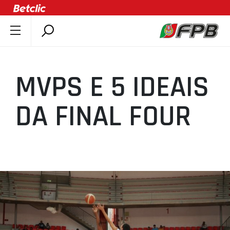
SOBRE A FPB
DOCUMENTOS
MVPS E 5 IDEAIS
ÚLTIMAS
COMPETIÇÕES
DA FINAL FOUR
ASSOCIAÇÕES
CLUBES
AGENTES
AGENDA
SELEÇÕES
MINIBASQUETE
ÁREA TÉCNICA