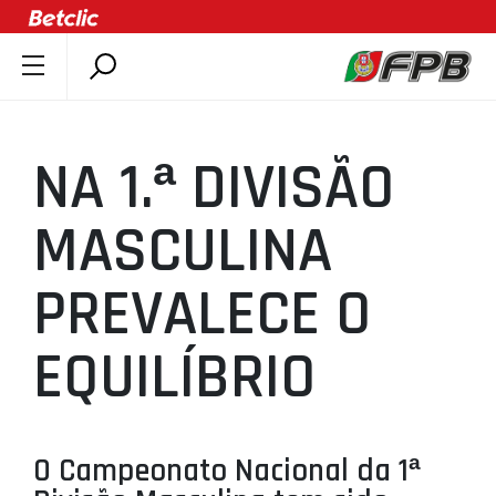
SOBRE A FPB
DOCUMENTOS
NA 1.ª DIVISÃO
ÚLTIMAS
COMPETIÇÕES
MASCULINA
ASSOCIAÇÕES
PREVALECE O
CLUBES
AGENTES
EQUILÍBRIO
AGENDA
SELEÇÕES
MINIBASQUETE
O Campeonato Nacional da 1ª
ÁREA TÉCNICA