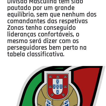
Divisão Masculina tem sido
PROJETOS
pautado por um grande
equilíbrio, sem que nenhum dos
LIGA BETCLIC MASCULINA
comandantes das respetivas
LIGA BETCLIC FEMININA
Zonas tenha conseguido
lideranças confortáveis, o
mesmo será dizer com os
perseguidores bem perto na
tabela classificativa.