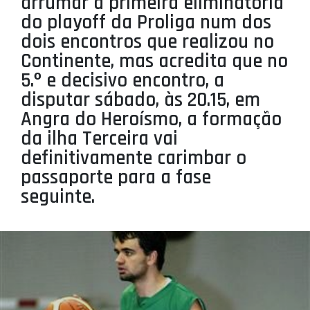
arrumar a primeira eliminatória
PROJETOS
do playoff da Proliga num dos
dois encontros que realizou no
LIGA BETCLIC MASCULINA
Continente, mas acredita que no
LIGA BETCLIC FEMININA
5.º e decisivo encontro, a
disputar sábado, às 20.15, em
Angra do Heroísmo, a formação
da ilha Terceira vai
definitivamente carimbar o
passaporte para a fase
seguinte.