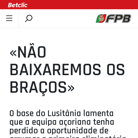
SOBRE A FPB
DOCUMENTOS
«NÃO
ÚLTIMAS
COMPETIÇÕES
BAIXAREMOS OS
ASSOCIAÇÕES
BRAÇOS»
CLUBES
AGENTES
AGENDA
O base do Lusitânia lamenta
SELEÇÕES
que a equipa açoriana tenha
MINIBASQUETE
perdido a oportunidade de
ÁREA TÉCNICA