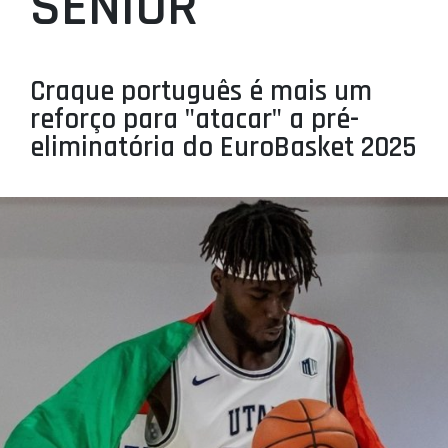
SÉNIOR
PROJETOS
LIGA BETCLIC MASCULINA
Craque português é mais um
LIGA BETCLIC FEMININA
reforço para "atacar" a pré-
eliminatória do EuroBasket 2025