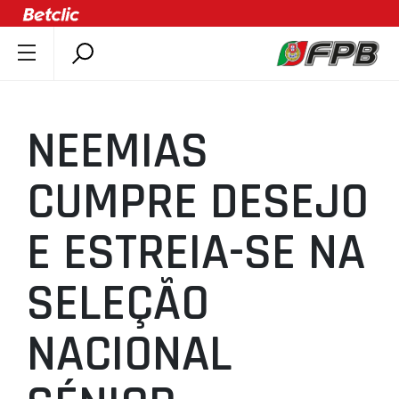
SOBRE A FPB
DOCUMENTOS
NEEMIAS
ÚLTIMAS
COMPETIÇÕES
CUMPRE DESEJO
ASSOCIAÇÕES
E ESTREIA-SE NA
CLUBES
AGENTES
SELEÇÃO
AGENDA
SELEÇÕES
NACIONAL
MINIBASQUETE
ÁREA TÉCNICA