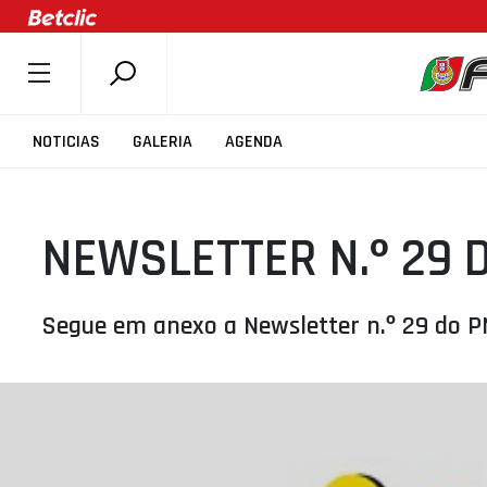
SOBRE A FPB
NOTICIAS
GALERIA
AGENDA
DOCUMENTOS
ÚLTIMAS
NEWSLETTER N.º 29 
COMPETIÇÕES
ASSOCIAÇÕES
CLUBES
Segue em anexo a Newsletter n.º 29 do PN
AGENTES
AGENDA
SELEÇÕES
MINIBASQUETE