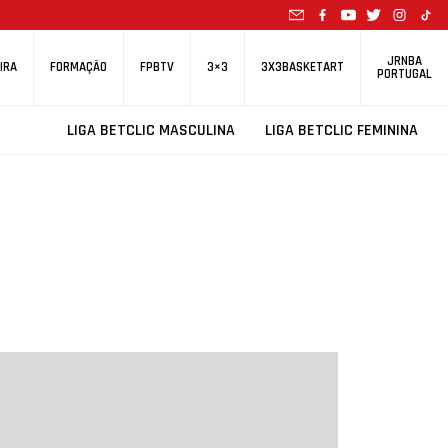
JRNBA
IRA
FORMAÇÃO
FPBTV
3×3
3X3BASKETART
PORTUGAL
LIGA BETCLIC MASCULINA
LIGA BETCLIC FEMININA