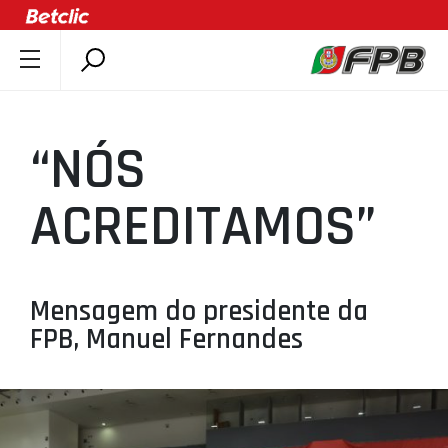
SOBRE A FPB
DOCUMENTOS
“NÓS
ÚLTIMAS
COMPETIÇÕES
ACREDITAMOS”
ASSOCIAÇÕES
CLUBES
AGENTES
Mensagem do presidente da
FPB, Manuel Fernandes
AGENDA
SELEÇÕES
MINIBASQUETE
ÁREA TÉCNICA