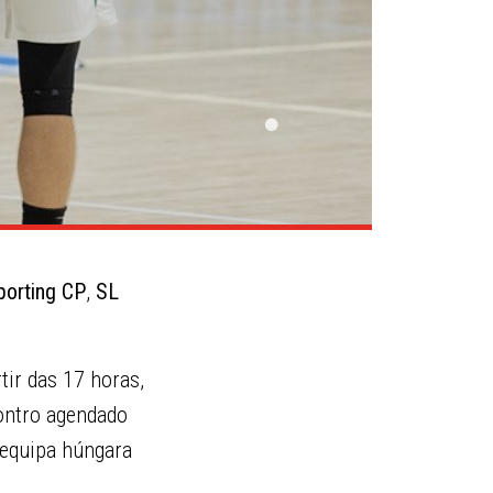
porting CP
,
SL
rtir das 17 horas,
ontro agendado
a equipa húngara