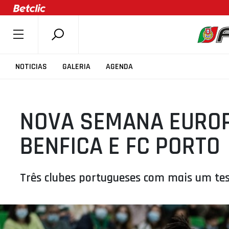
SOBRE A FPB
NOTICIAS
GALERIA
AGENDA
DOCUMENTOS
ÚLTIMAS
NOVA SEMANA EUROP
COMPETIÇÕES
ASSOCIAÇÕES
BENFICA E FC PORTO
CLUBES
AGENTES
Três clubes portugueses com mais um tes
AGENDA
SELEÇÕES
MINIBASQUETE