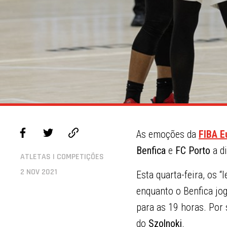
As emoções da
FIBA E
Benfica
e
FC Porto
a d
ATLETAS | COMPETIÇÕES
2 NOV 2021
Esta quarta-feira, os 
enquanto o Benfica jo
para as 19 horas. Por 
do
Szolnoki
.