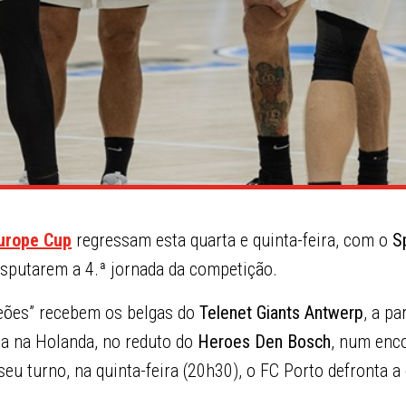
urope Cup
regressam esta quarta e quinta-feira, com o
S
isputarem a 4.ª jornada da competição.
“leões” recebem os belgas do
Telenet Giants Antwerp
, a pa
ga na Holanda, no reduto do
Heroes Den Bosch
, num enc
seu turno, na quinta-feira (20h30), o FC Porto defronta 