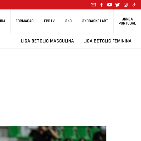
JRNBA
IRA
FORMAÇÃO
FPBTV
3×3
3X3BASKETART
PORTUGAL
LIGA BETCLIC MASCULINA
LIGA BETCLIC FEMININA