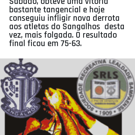
Sábado, obteve uma vitória
PROJETOS
bastante tangencial e hoje
conseguiu infligir nova derrota
LIGA BETCLIC MASCULINA
aos atletas do Sangalhos  desta
LIGA BETCLIC FEMININA
vez, mais folgada. O resultado
final ficou em 75-63.