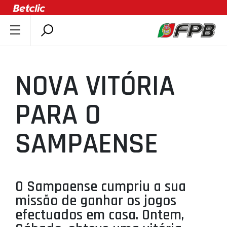
SOBRE A FPB
DOCUMENTOS
NOVA VITÓRIA
ÚLTIMAS
COMPETIÇÕES
PARA O
ASSOCIAÇÕES
SAMPAENSE
CLUBES
AGENTES
AGENDA
O Sampaense cumpriu a sua
SELEÇÕES
missão de ganhar os jogos
MINIBASQUETE
efectuados em casa. Ontem,
ÁREA TÉCNICA