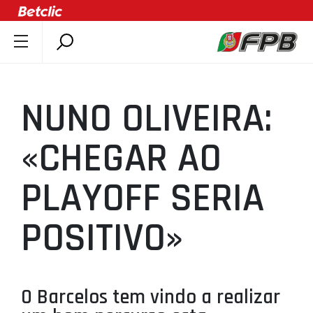
SOBRE A FPB
DOCUMENTOS
NUNO OLIVEIRA:
ÚLTIMAS
COMPETIÇÕES
«CHEGAR AO
ASSOCIAÇÕES
PLAYOFF SERIA
CLUBES
AGENTES
POSITIVO»
AGENDA
SELEÇÕES
MINIBASQUETE
O Barcelos tem vindo a realizar
ÁREA TÉCNICA