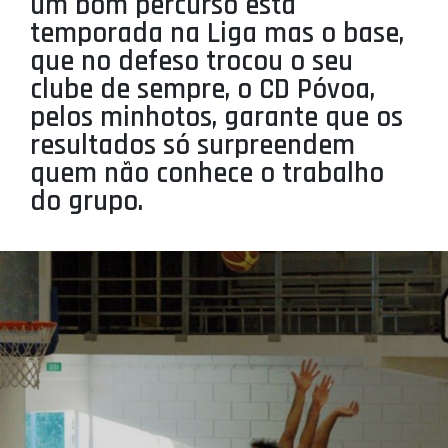
um bom percurso esta
PROJETOS
temporada na Liga mas o base,
que no defeso trocou o seu
LIGA BETCLIC MASCULINA
clube de sempre, o CD Póvoa,
LIGA BETCLIC FEMININA
pelos minhotos, garante que os
resultados só surpreendem
quem não conhece o trabalho
do grupo.