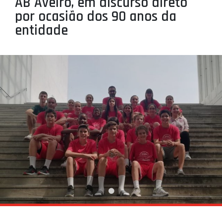
AB Aveiro, em discurso direto
PROJETOS
por ocasião dos 90 anos da
entidade
LIGA BETCLIC MASCULINA
LIGA BETCLIC FEMININA