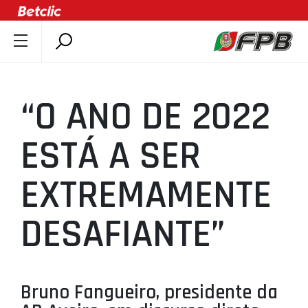
SOBRE A FPB
DOCUMENTOS
“O ANO DE 2022
ÚLTIMAS
COMPETIÇÕES
ESTÁ A SER
ASSOCIAÇÕES
EXTREMAMENTE
CLUBES
AGENTES
DESAFIANTE”
AGENDA
SELEÇÕES
MINIBASQUETE
Bruno Fangueiro, presidente da
ÁREA TÉCNICA