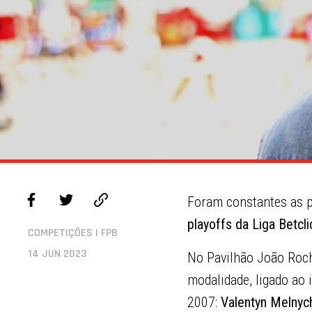
Foram constantes as p
playoffs da Liga Betcl
COMPETIÇÕES | FPB
14 JUN 2023
No Pavilhão João Roc
modalidade, ligado ao
2007:
Valentyn Melnyc