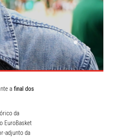
ante a
final dos
órico da
no EuroBasket
or-adjunto da