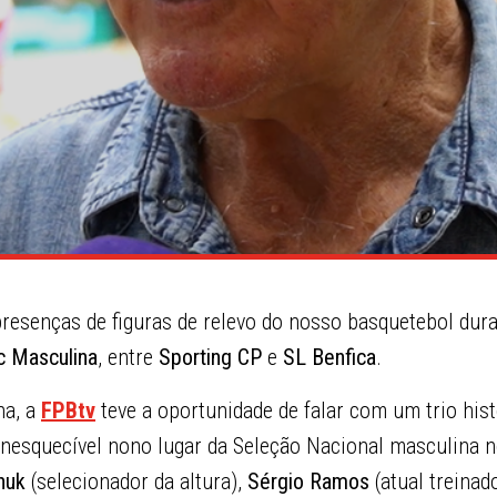
resenças de figuras de relevo do nosso basquetebol dur
ic Masculina
, entre
Sporting CP
e
SL Benfica
.
ha, a
FPBtv
teve a oportunidade de falar com um trio hist
 inesquecível nono lugar da Seleção Nacional masculina 
huk
(selecionador da altura),
Sérgio Ramos
(atual treinad