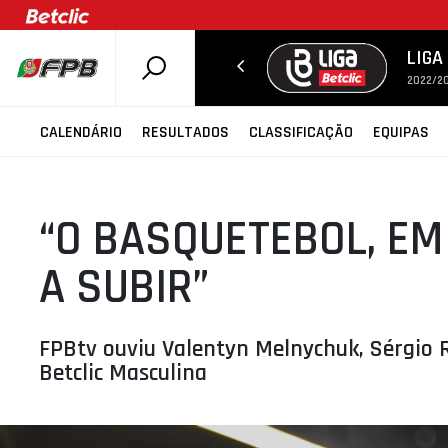
LIGA
2022/20
SOBRE A FPB
CALENDÁRIO
RESULTADOS
CLASSIFICAÇÃO
EQUIPAS
DOCUMENTOS
ÚLTIMAS
“O BASQUETEBOL, EM
COMPETIÇÕES
ASSOCIAÇÕES
A SUBIR”
CLUBES
AGENTES
FPBtv ouviu Valentyn Melnychuk, Sérgio R
AGENDA
Betclic Masculina
SELEÇÕES
MINIBASQUETE