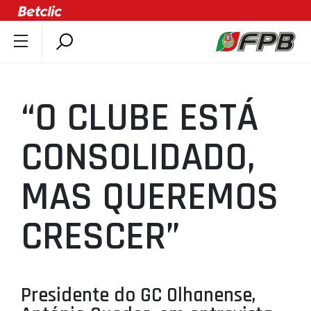
SOBRE A FPB
DOCUMENTOS
“O CLUBE ESTÁ
ÚLTIMAS
COMPETIÇÕES
CONSOLIDADO,
ASSOCIAÇÕES
MAS QUEREMOS
CLUBES
AGENTES
CRESCER”
AGENDA
SELEÇÕES
MINIBASQUETE
Presidente do GC Olhanense,
ÁREA TÉCNICA