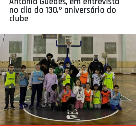
António Guedes, em entrevista
PROJETOS
no dia do 130.º aniversário do
clube
LIGA BETCLIC MASCULINA
LIGA BETCLIC FEMININA