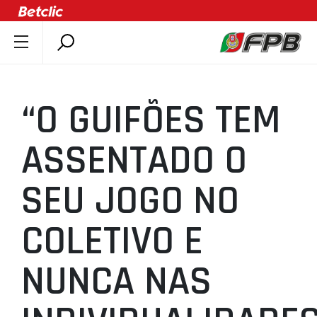
SOBRE A FPB
DOCUMENTOS
“O GUIFÕES TEM
ÚLTIMAS
COMPETIÇÕES
ASSENTADO O
ASSOCIAÇÕES
SEU JOGO NO
CLUBES
AGENTES
COLETIVO E
AGENDA
SELEÇÕES
NUNCA NAS
MINIBASQUETE
ÁREA TÉCNICA