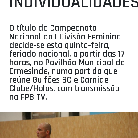
INDIVIDUALIDADES
PROJETOS
LIGA BETCLIC MASCULINA
O título do Campeonato
LIGA BETCLIC FEMININA
Nacional da I Divisão Feminina
decide-se esta quinta-feira,
feriado nacional, a partir das 17
horas, no Pavilhão Municipal de
Ermesinde, numa partida que
reúne Guifões SC e Carnide
Clube/Holos, com transmissão
na FPB TV.