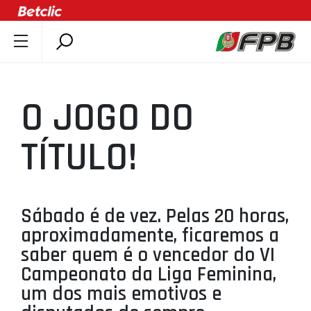
SOBRE A FPB
DOCUMENTOS
O JOGO DO
ÚLTIMAS
COMPETIÇÕES
TÍTULO!
ASSOCIAÇÕES
CLUBES
AGENTES
Sábado é de vez. Pelas 20 horas,
aproximadamente, ficaremos a
AGENDA
saber quem é o vencedor do VI
SELEÇÕES
Campeonato da Liga Feminina,
MINIBASQUETE
um dos mais emotivos e
ÁREA TÉCNICA