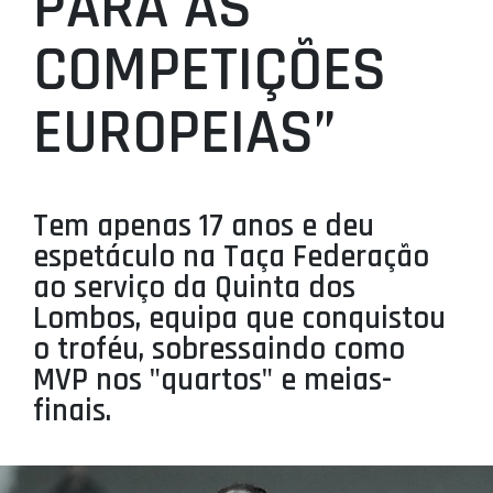
PARA AS
PROJETOS
COMPETIÇÕES
LIGA BETCLIC MASCULINA
EUROPEIAS”
LIGA BETCLIC FEMININA
Tem apenas 17 anos e deu
espetáculo na Taça Federação
ao serviço da Quinta dos
Lombos, equipa que conquistou
o troféu, sobressaindo como
MVP nos "quartos" e meias-
finais.