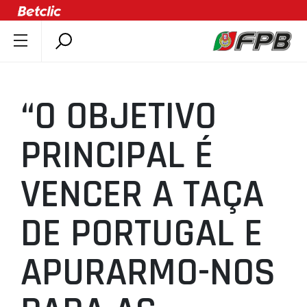
SOBRE A FPB
DOCUMENTOS
“O OBJETIVO
ÚLTIMAS
COMPETIÇÕES
PRINCIPAL É
ASSOCIAÇÕES
VENCER A TAÇA
CLUBES
AGENTES
DE PORTUGAL E
AGENDA
SELEÇÕES
APURARMO-NOS
MINIBASQUETE
ÁREA TÉCNICA