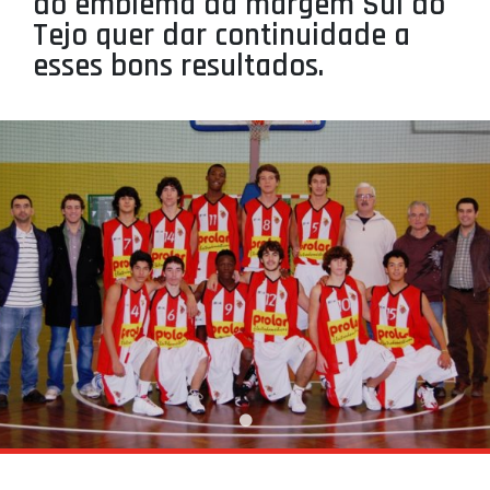
do emblema da margem Sul do
PROJETOS
Tejo quer dar continuidade a
esses bons resultados.
LIGA BETCLIC MASCULINA
LIGA BETCLIC FEMININA