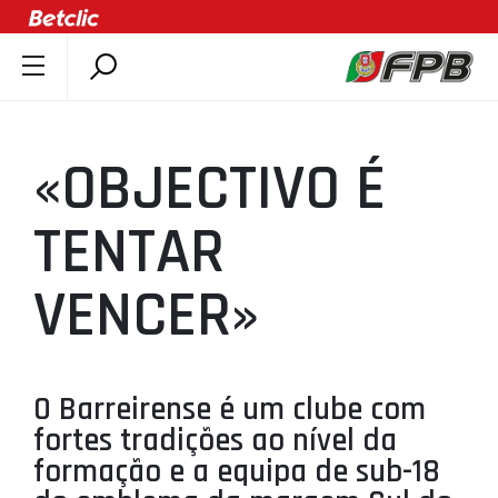
SOBRE A FPB
DOCUMENTOS
«OBJECTIVO É
ÚLTIMAS
COMPETIÇÕES
TENTAR
ASSOCIAÇÕES
VENCER»
CLUBES
AGENTES
AGENDA
O Barreirense é um clube com
SELEÇÕES
fortes tradições ao nível da
MINIBASQUETE
formação e a equipa de sub-18
ÁREA TÉCNICA