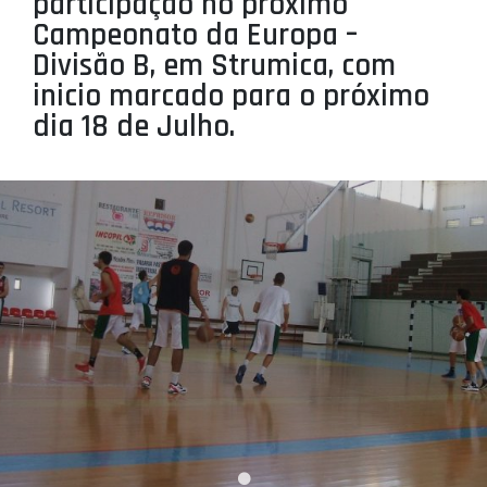
participação no próximo
PROJETOS
Campeonato da Europa –
Divisão B, em Strumica, com
LIGA BETCLIC MASCULINA
inicio marcado para o próximo
LIGA BETCLIC FEMININA
dia 18 de Julho.