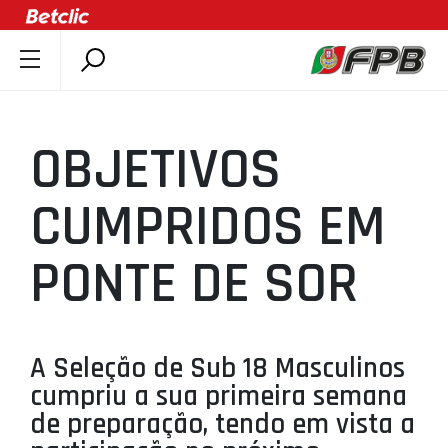
SOBRE A FPB
DOCUMENTOS
OBJETIVOS
ÚLTIMAS
COMPETIÇÕES
CUMPRIDOS EM
ASSOCIAÇÕES
PONTE DE SOR
CLUBES
AGENTES
AGENDA
A Seleção de Sub 18 Masculinos
SELEÇÕES
cumpriu a sua primeira semana
MINIBASQUETE
de preparação, tendo em vista a
ÁREA TÉCNICA