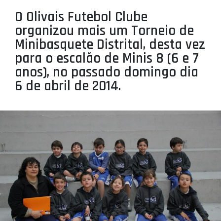
PROJETOS
O Olivais Futebol Clube
organizou mais um Torneio de
LIGA BETCLIC MASCULINA
Minibasquete Distrital, desta vez
LIGA BETCLIC FEMININA
para o escalão de Minis 8 (6 e 7
anos), no passado domingo dia
6 de abril de 2014.