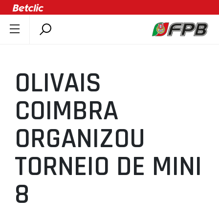
SOBRE A FPB
DOCUMENTOS
OLIVAIS
ÚLTIMAS
COMPETIÇÕES
COIMBRA
ASSOCIAÇÕES
ORGANIZOU
CLUBES
AGENTES
TORNEIO DE MINI
AGENDA
SELEÇÕES
8
MINIBASQUETE
ÁREA TÉCNICA