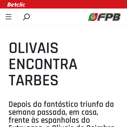
SOBRE A FPB
DOCUMENTOS
OLIVAIS
ÚLTIMAS
COMPETIÇÕES
ENCONTRA
ASSOCIAÇÕES
TARBES
CLUBES
AGENTES
AGENDA
Depois do fantástico triunfo da
SELEÇÕES
semana passada, em casa,
MINIBASQUETE
frente às espanholas do
ÁREA TÉCNICA