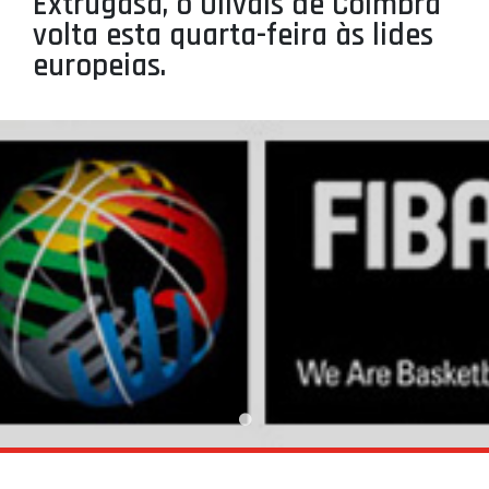
Extrugasa, o Olivais de Coimbra
PROJETOS
volta esta quarta-feira às lides
europeias.
LIGA BETCLIC MASCULINA
LIGA BETCLIC FEMININA