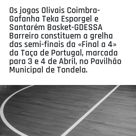
PROJETOS
Os jogos Olivais Coimbra-
Gafanha Teka Esporgel e
LIGA BETCLIC MASCULINA
Santarém Basket-GDESSA
LIGA BETCLIC FEMININA
Barreiro constituem a grelha
das semi-finais da «Final a 4»
da Taça de Portugal, marcada
para 3 e 4 de Abril, no Pavilhão
Municipal de Tondela.