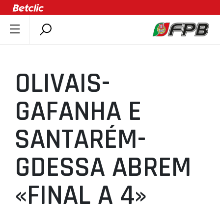
SOBRE A FPB
DOCUMENTOS
OLIVAIS-
ÚLTIMAS
COMPETIÇÕES
GAFANHA E
ASSOCIAÇÕES
SANTARÉM-
CLUBES
AGENTES
GDESSA ABREM
AGENDA
SELEÇÕES
«FINAL A 4»
MINIBASQUETE
ÁREA TÉCNICA