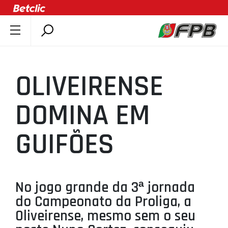
SOBRE A FPB
DOCUMENTOS
OLIVEIRENSE
ÚLTIMAS
COMPETIÇÕES
DOMINA EM
ASSOCIAÇÕES
GUIFÕES
CLUBES
AGENTES
AGENDA
No jogo grande da 3ª jornada
SELEÇÕES
do Campeonato da Proliga, a
MINIBASQUETE
Oliveirense, mesmo sem o seu
ÁREA TÉCNICA