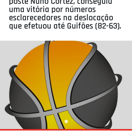
poste Nuno Cortez, conseguiu
PROJETOS
uma vitória por números
esclarecedores na deslocação
LIGA BETCLIC MASCULINA
que efetuou até Guifões (82-63).
LIGA BETCLIC FEMININA